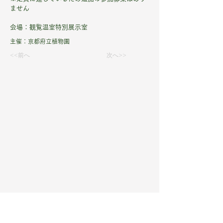
ません
会場：観覧温室特別展示室
主催：京都府立植物園
<<前へ
次へ>>
京都府立植物園
THE KYOTO BOTANICAL GARDEN
〒606-0823
京都市左京区下鴨半木町
​075-701-0141
​​​​開園時間：9〜17時
最終入園16時
観覧温室：10〜16時
最終入室15時半
休園日 ：年末年始
（12/28-1/4）
※季節によって開園時間が