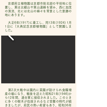
京都府立植物園は京都市街北部の平坦地に位
置し、東は比叡山や東山連峰を望み、西に加茂
の清流、北には北山の峰々を背景とした景勝の
地にあります。
大正6年(1917)に着工し、同13年(1924) 1月
1日に「大典記念京都植物園」として開園しま
した。
第2次大戦中は園内に菜園が設けられ食糧増
産の場になり、戦後を迎えた昭和21年(1946)か
ら12年間、連合軍に接収されました。このとき
に多くの樹木が伐採されるなど苦難の時代が続
きましたが、府民の熱い希望もあり、昭和36年