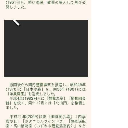
(1961)4月、憩いの場、教養の場として再び公
開しました。
再開後から園内整備事業を推進し、昭和45年
(1970)に「日本の森」を、同56年(1981)には
「洋風庭園」を造成しました。
平成4年(1992)4月に「観覧温室」「植物園会
館」を竣工、同年12月には「北山門」を整備し
ました。
平成21年(2009)以降「植物展示場」「四季
彩の丘」「ボタニカルウインドウ」「昼夜逆転
室・高山植物室（いずれも観覧温室内）」など