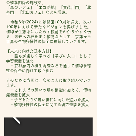
の植栽関係の施設や、
「森のカフェ」「エコ路地」「賀茂川門」「北
泉門」「北山カフェ」などを増設。
令和6年(2024)には開園100周年迎え、次の
100年に向けて新たなビジョンを掲げました。
植物が生態系にもたらす役割をわかりやすく伝
え、未来への種をまく植物園として、京都から
世界の生物多様性の保全に貢献していきます。
【未来に向けた基本方針】
・誰もが楽しく学べる「学びの入口」として
学習機能を強化
・京都府内の植生調査などを通して植物多様
性の保全に向けて取り組む
そのために当園は、次のことに取り組んでいき
ます。
・これまでの憩いの場の機能に加えて、博物
館機能を拡大
・子どもたちや若い世代に向けた魅力を拡大
・植物多様性の保全に関する研究機能を拡大