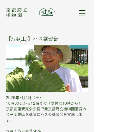
​京都府立
植物園
【7/4(土)】ハス講習会
2026年7月4日（土）
10時30分から12時まで（受付は10時から）
京都花蓮研究会会長で元京都府立植物園園長の
金子明雄
⽒を講師にハスの講習会を実施しま
す。
定員：当日先着60名