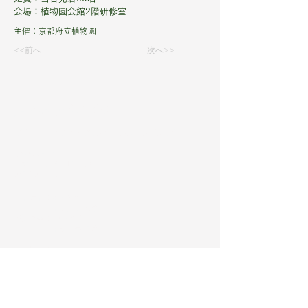
会場：植物園会館2階研修室
主催：京都府立植物園
<<前へ
次へ>>
京都府立植物園
THE KYOTO BOTANICAL GARDEN
〒606-0823
京都市左京区下鴨半木町
​075-701-0141
​​​​開園時間：9〜17時
最終入園16時
観覧温室：10〜16時
最終入室15時半
休園日 ：年末年始
（12/28-1/4）
※季節によって開園時間が
前後することがあります。