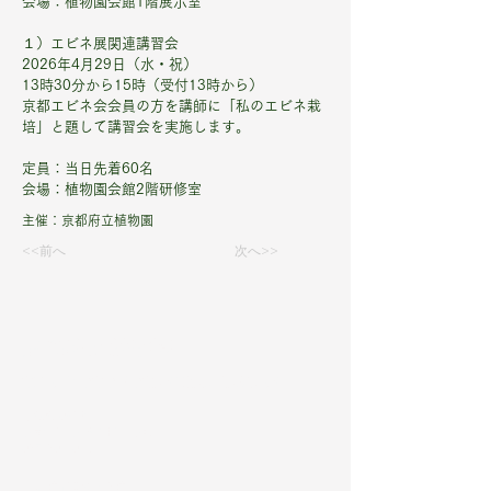
会場：植物園会館1階展示室
１）エビネ展関連講習会
2026年4月29日（水・祝）
13時30分から15時（受付13時から）
京都エビネ会会員の方を講師に「私のエビネ栽
培」と題して講習会を実施します。
定員：当日先着60名
会場：植物園会館2階研修室
主催：京都府立植物園
<<前へ
次へ>>
京都府立植物園
THE KYOTO BOTANICAL GARDEN
〒606-0823
京都市左京区下鴨半木町
​075-701-0141
​​​​開園時間：9〜17時