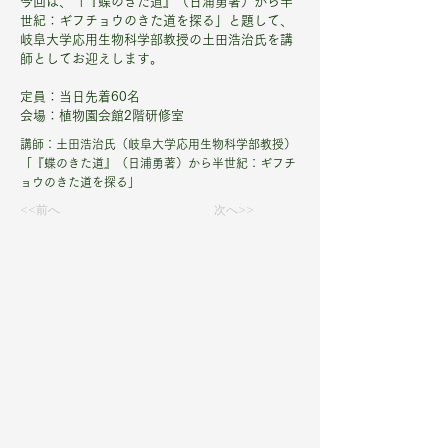
今回は、「『蝶のきた道』（日浦勇著）から半
世紀：ギフチョウのきた道を探る」と題して、
岐阜大学応用生物科学部教授の土田浩治氏を講
師としてお迎えします。
定員：当日先着60名
会場：植物園会館2階研修室
講師：土田浩治氏（岐阜大学応用生物科学部教授）
「『蝶のきた道』（日浦勇著）から半世紀：ギフチ
ョウのきた道を探る」
<<前へ
次へ>>
京都府立植物園
THE KYOTO BOTANICAL GARDEN
〒606-0823
京都市左京区下鴨半木町
​075-701-0141
​​​​開園時間：9〜17時
最終入園16時