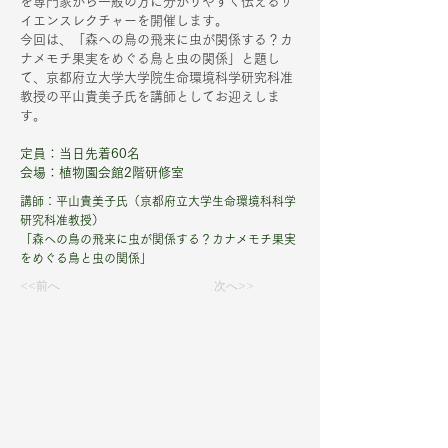
を専門家から一般の方に分かりやすく伝えるサ
イエンスレクチャーを開催します。
今回は、「森への鳥の飛来に虫が関係する？カ
ナメモチ果実をめぐる鳥と虫の関係」と題し
て、京都府立大学大学院生命環境科学研究科准
教授の平山貴美子氏を講師としてお迎えしま
す。
定員：当日先着60名
会場：植物園会館2階研修室
講師：平山貴美子氏（京都府立大学生命環境科科学
研究科准教授）
「森への鳥の飛来に虫が関係する？カナメモチ果実
をめぐる鳥と虫の関係」
<<前へ
次へ>>
京都府立植物園
THE KYOTO BOTANICAL GARDEN
〒606-0823